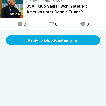
Ep. 02
USA - Quo Vadis? Wohin steuert
Amerika unter Donald Trump?
56:54
0
0
0
Reply to @podcastamturm