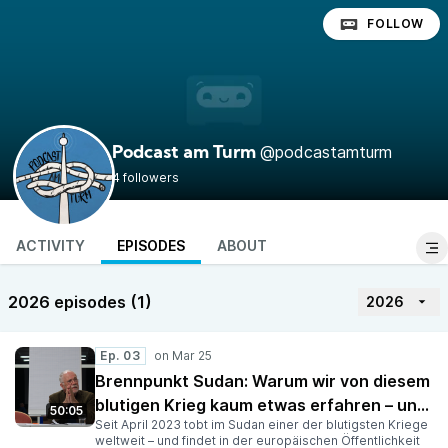
FOLLOW
@podcastamturm
Podcast am Turm
4 followers
ACTIVITY
EPISODES
ABOUT
2026 episodes (1)
2026
Ep. 03
Brennpunkt Sudan: Warum wir von diesem
blutigen Krieg kaum etwas erfahren – und
50:05
Seit April 2023 tobt im Sudan einer der blutigsten Kriege
warum er uns etwas angeht
weltweit – und findet in der europäischen Öffentlichkeit